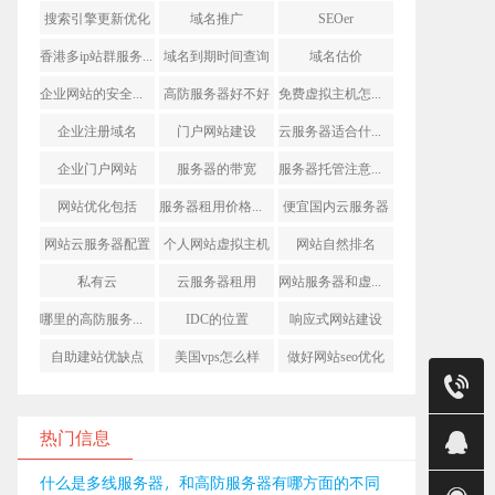
搜索引擎更新优化
域名推广
SEOer
香港多ip站群服务器
域名到期时间查询
域名估价
企业网站的安全问题
高防服务器好不好
免费虚拟主机怎么样
企业注册域名
门户网站建设
云服务器适合什么网站
企业门户网站
服务器的带宽
服务器托管注意事项
网站优化包括
服务器租用价格差距大
便宜国内云服务器
网站云服务器配置
个人网站虚拟主机
网站自然排名
私有云
云服务器租用
网站服务器和虚拟主机
哪里的高防服务器好
IDC的位置
响应式网站建设
自助建站优缺点
美国vps怎么样
做好网站seo优化
售前
销售(莹)
热门信息
销售（明
什么是多线服务器，和高防服务器有哪方面的不同