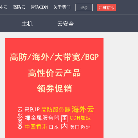
外云
高防云
智防CDN
关于我们
登录
注册有礼
主机
云安全