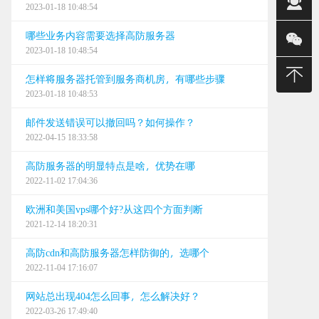
2023-01-18 10:48:54
销售(金)
哪些业务内容需要选择高防服务器
销售(平)
2023-01-18 10:48:54
400-
怎样将服务器托管到服务商机房，有哪些步骤
2023-01-18 10:48:53
建站/无限
邮件发送错误可以撤回吗？如何操作？
售后
2022-04-15 18:33:58
24小时
高防服务器的明显特点是啥，优势在哪
2022-11-02 17:04:36
0668
欧洲和美国vps哪个好?从这四个方面判断
0668
2021-12-14 18:20:31
0668
高防cdn和高防服务器怎样防御的，选哪个
2022-11-04 17:16:07
网站总出现404怎么回事，怎么解决好？
2022-03-26 17:49:40