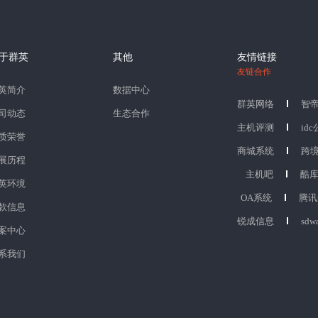
于群英
其他
友情链接
友链合作
英简介
数据中心
群英网络
智
司动态
生态合作
主机评测
id
质荣誉
商城系统
跨
展历程
主机吧
酷
英环境
OA系统
腾讯
款信息
锐成信息
sdw
案中心
系我们