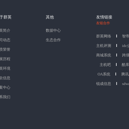
于群英
其他
友情链接
友链合作
英简介
数据中心
群英网络
智
司动态
生态合作
主机评测
id
质荣誉
商城系统
跨
展历程
主机吧
酷
英环境
OA系统
腾讯
款信息
锐成信息
sdw
案中心
系我们