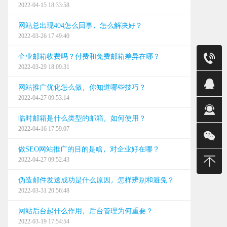
2022-04-15 18:33:58
网站总出现404怎么回事，怎么解决好？
2022-03-26 17:49:40
企业邮箱收费吗？付费和免费邮箱差异在哪？
售前
2022-03-29 18:09:31
24小时售
网站推广优化怎么做，你知道哪些技巧？
销售（明
2022-04-27 09:53:14
销售(金)
临时邮箱是什么类型的邮箱，如何使用？
2022-04-16 17:59:07
销售(平)
做SEO网站推广的目的是啥，对企业好在哪？
销售(强)
2022-04-27 09:52:43
0668
伪造邮件发送成功是什么原因，怎样辨别和避免？
2022-03-31 20:56:48
建站/无限
网站后台起什么作用，后台管理为何重要？
2022-03-19 17:54:54
售后