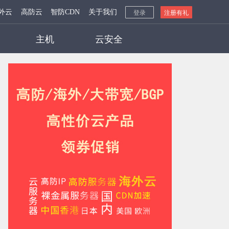
外云
高防云
智防CDN
关于我们
登录
注册有礼
主机
云安全