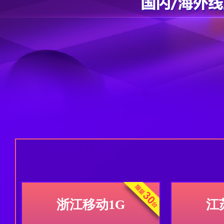
浙江移动1G
江