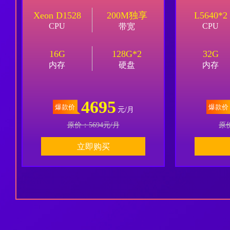
Xeon D1528
200M独享
L5640*2
CPU
CPU
带宽
16G
128G*2
32G
内存
硬盘
内存
4695
爆款价
爆款价
元/月
原价：
5694
元/月
原
立即购买