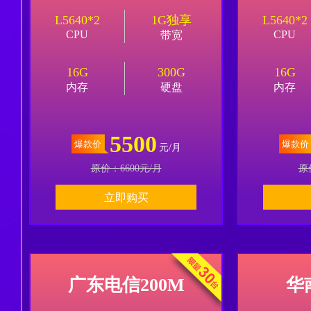
L5640*2
1G独享
L5640*2
CPU
CPU
带宽
16G
300G
16G
内存
硬盘
内存
5500
爆款价
爆款价
元/月
原价：
6600
元/月
原
立即购买
广东电信200M
华