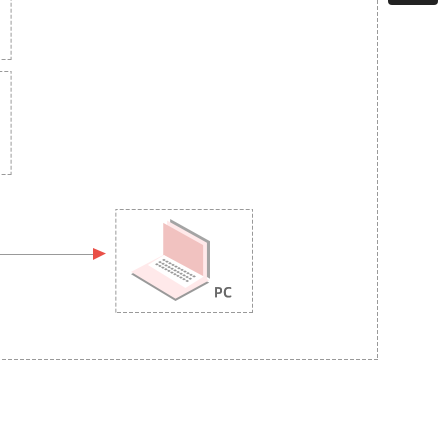
0668
建站/无限
售后
24小时
0668
0668
0668