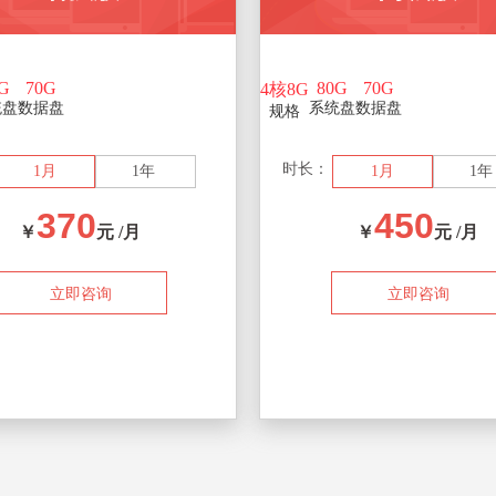
G
70G
80G
70G
4核8G
统盘
数据盘
系统盘
数据盘
规格
时长：
1月
1年
1月
1
370
450
￥
元 /月
￥
元 /月
立即咨询
立即咨询