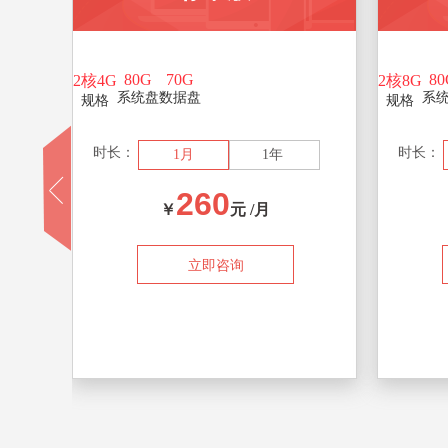
80G
70G
80
2核4G
2核8G
系统盘
数据盘
系
规格
规格
时长：
时长：
1月
1年
260
￥
元 /月
立即咨询