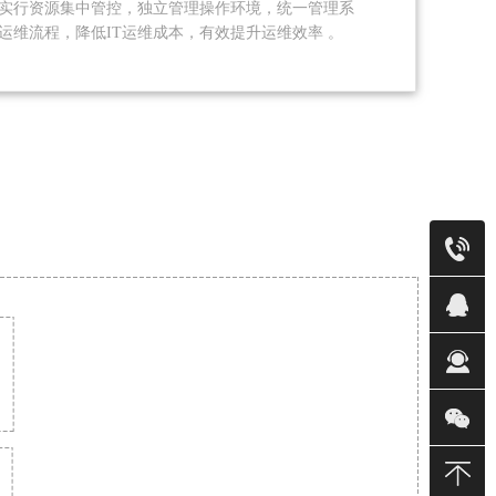
实行资源集中管控，独立管理操作环境，统一管理系
T运维流程，降低IT运维成本，有效提升运维效率 。
售前
24小时售
销售(铭)
销售(金)
销售(莹)
销售(强)