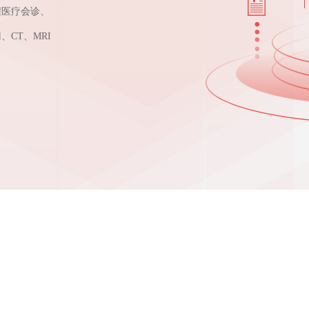
程医疗会诊、
CT、MRI