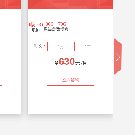
80G
70G
4核16G
8核16
系统盘
数据盘
规格
规格
时长：
时长
年
1月
1年
630
￥
元 /月
立即咨询