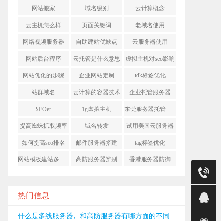
网站搬家
域名级别
云计算概念
云主机怎么样
页面关键词
老域名使用
网络视频服务器
自助建站优缺点
云服务器使用
网站后台程序
云托管是什么意思
虚拟主机对seo影响
网站优化的步骤
企业网站定制
tdk标签优化
站群域名
云计算的容器技术
企业托管服务器
SEOer
1g虚拟主机
东莞服务器托管收费
提高蜘蛛抓取频率
域名转发
试用美国云服务器
如何提高seo排名
邮件服务器搭建
tag标签优化
网站模板建站多少钱
高防服务器辨别
香港服务器防御
售前
24小时售
热门信息
销售（明
什么是多线服务器，和高防服务器有哪方面的不同