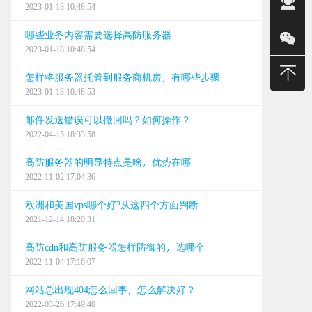
2023-01-18 10:48:54
销售(平)
哪些业务内容需要选择高防服务器
销售(莹)
2023-01-18 10:48:54
销售(强)
怎样将服务器托管到服务商机房，有哪些步骤
2023-01-18 10:48:53
0668
邮件发送错误可以撤回吗？如何操作？
建站/无限
2022-04-15 18:33:58
售后
高防服务器的明显特点是啥，优势在哪
2022-11-02 17:04:36
24小时
欧洲和美国vps哪个好?从这四个方面判断
0668
2021-12-14 18:20:31
0668
高防cdn和高防服务器怎样防御的，选哪个
2022-11-04 17:16:07
0668
网站总出现404怎么回事，怎么解决好？
2022-03-26 17:49:40