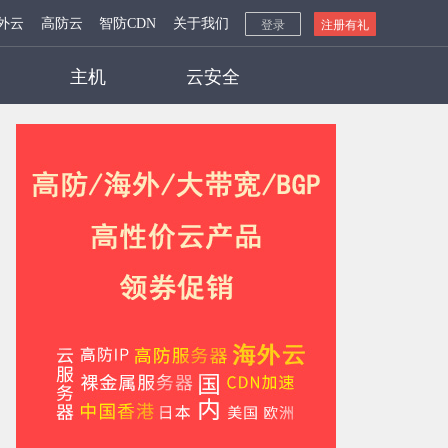
外云
高防云
智防CDN
关于我们
登录
注册有礼
主机
云安全