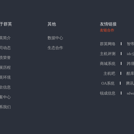
于群英
其他
友情链接
友链合作
英简介
数据中心
群英网络
智
司动态
生态合作
主机评测
id
质荣誉
商城系统
跨
展历程
主机吧
酷
英环境
OA系统
腾讯
款信息
锐成信息
sdw
案中心
系我们