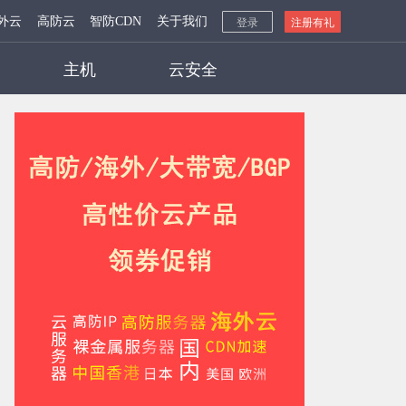
外云
高防云
智防CDN
关于我们
登录
注册有礼
主机
云安全