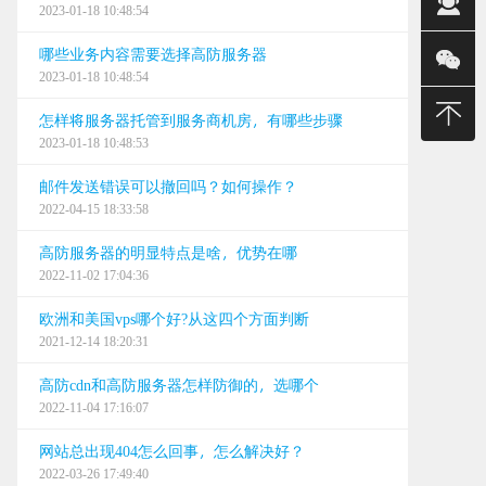
2023-01-18 10:48:54
销售(智)
哪些业务内容需要选择高防服务器
销售(铭)
2023-01-18 10:48:54
400-
怎样将服务器托管到服务商机房，有哪些步骤
2023-01-18 10:48:53
建站/无限
邮件发送错误可以撤回吗？如何操作？
售后
2022-04-15 18:33:58
24小时
高防服务器的明显特点是啥，优势在哪
2022-11-02 17:04:36
0668
欧洲和美国vps哪个好?从这四个方面判断
0668
2021-12-14 18:20:31
0668
高防cdn和高防服务器怎样防御的，选哪个
2022-11-04 17:16:07
网站总出现404怎么回事，怎么解决好？
2022-03-26 17:49:40