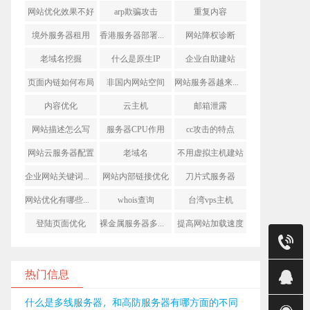
网站优化效果不好
arp欺骗攻击
重复内容
境外服务器租用
香港服务器部署网站
网站降权诊断
老域名挖掘
什么是原生IP
企业自助建站
页面内链如何布局
非国内网站空间
网站服务器越来越卡
内容优化
云主机
邮箱泄露
网站描述怎么写
服务器CPU作用
cc攻击的特点
网站云服务器配置
老域名
不用虚拟主机建站
企业网站关键词排名
网站内部链接优化
刀片式服务器
网站优化有哪些技巧
whois查询
台湾vps主机
登陆页面优化
裸金属服务器多少钱
提高网站加载速度
售前
销售(莹)
热门信息
销售（明
什么是多线服务器，和高防服务器有哪方面的不同