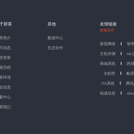
于群英
其他
友情链接
友链合作
英简介
数据中心
群英网络
智
司动态
生态合作
主机评测
id
质荣誉
商城系统
跨
展历程
主机吧
酷
英环境
OA系统
腾讯
款信息
锐成信息
sdw
案中心
系我们