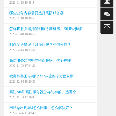
2023-01-18 10:48:54
销售(强)
哪些业务内容需要选择高防服务器
销售(智)
2023-01-18 10:48:54
400-
怎样将服务器托管到服务商机房，有哪些步骤
2023-01-18 10:48:53
建站/无限
邮件发送错误可以撤回吗？如何操作？
售后
2022-04-15 18:33:58
24小时
高防服务器的明显特点是啥，优势在哪
2022-11-02 17:04:36
0668
欧洲和美国vps哪个好?从这四个方面判断
0668
2021-12-14 18:20:31
0668
高防cdn和高防服务器怎样防御的，选哪个
2022-11-04 17:16:07
网站总出现404怎么回事，怎么解决好？
2022-03-26 17:49:40