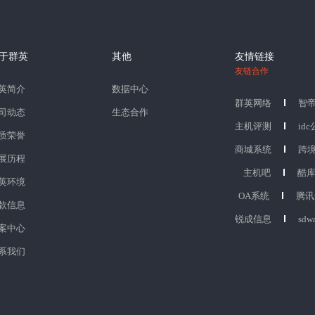
于群英
其他
友情链接
友链合作
英简介
数据中心
群英网络
智
司动态
生态合作
主机评测
id
质荣誉
商城系统
跨
展历程
主机吧
酷
英环境
OA系统
腾讯
款信息
锐成信息
sdw
案中心
系我们