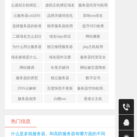
云虚拟主机绑定域名
虚拟主机绑定域名
服务器托管与租用
云服务器ssh访问
品牌关键词优化
影响seo排名
选择服务器的标准
独享服务器租用
提升SEO效果
二级域名怎么划分
域名https协议
网站搬家
为什么用云服务器
独立物理服务器
php主机租用
域名被墙是什么意思
域名国外注册
服务器托管安全
网站微调
长尾关键词
网站被百度降权
服务器的类型
独立服务器
数字证书
DNS云解析
百度快照不更新
服务器空间租用多少钱
服务器崩溃
白帽seo
香港云主机
售前
销售(莹)
热门信息
销售(金)
什么是多线服务器，和高防服务器有哪方面的不同