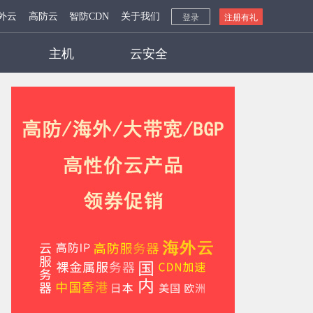
外云
高防云
智防CDN
关于我们
登录
注册有礼
主机
云安全