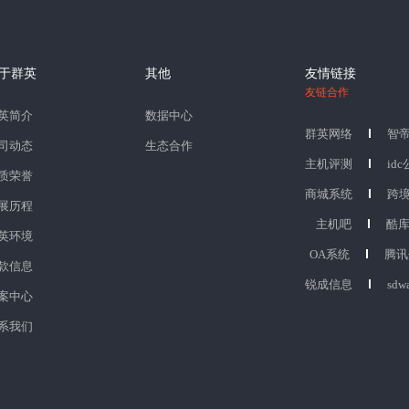
于群英
其他
友情链接
友链合作
英简介
数据中心
群英网络
智
司动态
生态合作
主机评测
id
质荣誉
商城系统
跨
展历程
主机吧
酷
英环境
OA系统
腾讯
款信息
锐成信息
sdw
案中心
系我们