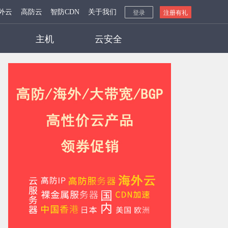
外云
高防云
智防CDN
关于我们
登录
注册有礼
主机
云安全