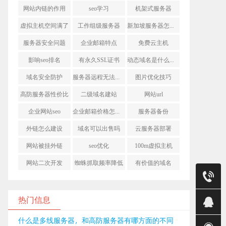
网站内链的作用
seo学习
机架式服务器
虚拟主机空间满了
工作组级服务器
新加坡服务器怎么样
服务器安全问题
企业邮箱特点
免费云主机
影响seo排名
有永久SSL证书
动态域名是什么意思
域名安全防护
服务器远程无法连接
图片优化技巧
高防服务器性价比
二级域名建站
网站url
企业网站seo
企业邮箱价格怎么样
服务器备份
外链怎么建设
域名可以出售吗
云服务器部署
网站被挂外链
seo优化
100m虚拟主机
网站二次开发
蜘蛛抓取频率降低
有价值的域名
售前
销售(莹)
热门信息
销售(金)
什么是多线服务器，和高防服务器有哪方面的不同