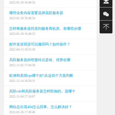
2023-01-18 10:48:54
销售(强)
哪些业务内容需要选择高防服务器
销售（明
2023-01-18 10:48:54
400-
怎样将服务器托管到服务商机房，有哪些步骤
2023-01-18 10:48:53
建站/无限
邮件发送错误可以撤回吗？如何操作？
售后
2022-04-15 18:33:58
24小时
高防服务器的明显特点是啥，优势在哪
2022-11-02 17:04:36
0668
欧洲和美国vps哪个好?从这四个方面判断
0668
2021-12-14 18:20:31
0668
高防cdn和高防服务器怎样防御的，选哪个
2022-11-04 17:16:07
网站总出现404怎么回事，怎么解决好？
2022-03-26 17:49:40