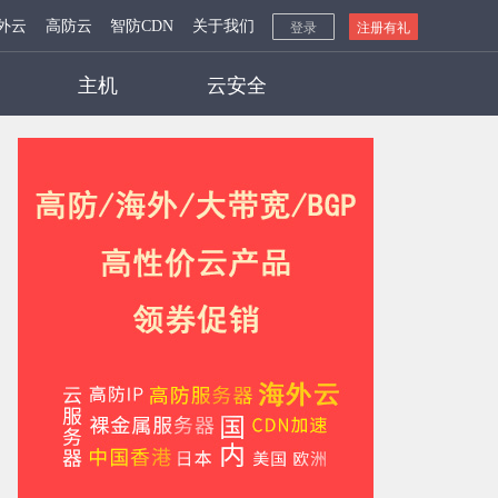
外云
高防云
智防CDN
关于我们
登录
注册有礼
主机
云安全