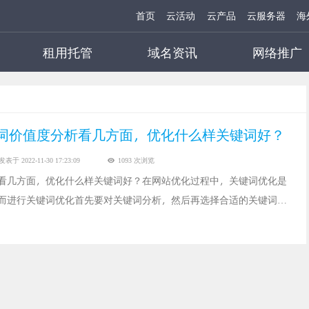
首页
云活动
云产品
云服务器
海
租用托管
域名资讯
网络推广
词价值度分析看几方面，优化什么样关键词好？
发表于 2022-11-30 17:23:09
1093 次浏览
看几方面，优化什么样关键词好？在网站优化过程中，关键词优化是
而进行关键词优化首先要对关键词分析，然后再选择合适的关键词。
关键词优化存在误区，认为热门关键词就是好的，会直接优化相关联
是大家有没有想过热门关键词或行业关键词一般的指数都是不低的，
，在种情况下，竞争的激烈程度可想而知。