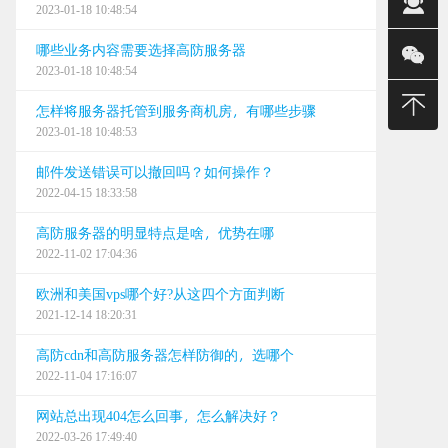
2023-01-18 10:48:54
销售(铭)
哪些业务内容需要选择高防服务器
销售(强)
2023-01-18 10:48:54
销售(冰)
怎样将服务器托管到服务商机房，有哪些步骤
2023-01-18 10:48:53
0668
邮件发送错误可以撤回吗？如何操作？
建站/无限
2022-04-15 18:33:58
售后
高防服务器的明显特点是啥，优势在哪
2022-11-02 17:04:36
24小时
欧洲和美国vps哪个好?从这四个方面判断
0668
2021-12-14 18:20:31
0668
高防cdn和高防服务器怎样防御的，选哪个
2022-11-04 17:16:07
0668
网站总出现404怎么回事，怎么解决好？
2022-03-26 17:49:40