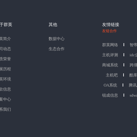
于群英
其他
友情链接
友链合作
英简介
数据中心
群英网络
智
司动态
生态合作
主机评测
id
质荣誉
商城系统
跨
展历程
主机吧
酷
英环境
OA系统
腾讯
款信息
锐成信息
sdw
案中心
系我们