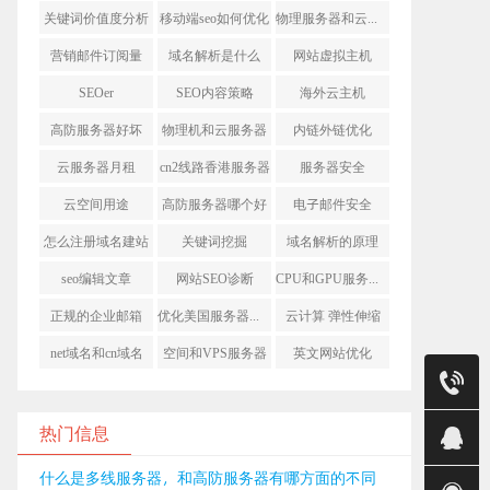
关键词价值度分析
移动端seo如何优化
物理服务器和云服务器
营销邮件订阅量
域名解析是什么
网站虚拟主机
SEOer
SEO内容策略
海外云主机
高防服务器好坏
物理机和云服务器
内链外链优化
云服务器月租
cn2线路香港服务器
服务器安全
云空间用途
高防服务器哪个好
电子邮件安全
怎么注册域名建站
关键词挖掘
域名解析的原理
seo编辑文章
网站SEO诊断
CPU和GPU服务器的区别
正规的企业邮箱
优化美国服务器性能
云计算 弹性伸缩
net域名和cn域名
空间和VPS服务器
英文网站优化
售前
24小时售
热门信息
销售（明
什么是多线服务器，和高防服务器有哪方面的不同