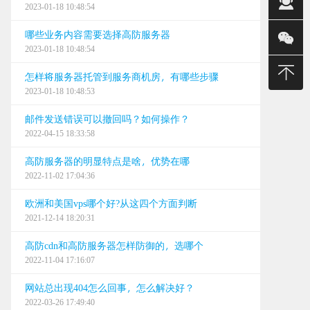
2023-01-18 10:48:54
销售(金)
哪些业务内容需要选择高防服务器
销售(平)
2023-01-18 10:48:54
400-
怎样将服务器托管到服务商机房，有哪些步骤
2023-01-18 10:48:53
建站/无限
邮件发送错误可以撤回吗？如何操作？
售后
2022-04-15 18:33:58
24小时
高防服务器的明显特点是啥，优势在哪
2022-11-02 17:04:36
0668
欧洲和美国vps哪个好?从这四个方面判断
0668
2021-12-14 18:20:31
0668
高防cdn和高防服务器怎样防御的，选哪个
2022-11-04 17:16:07
网站总出现404怎么回事，怎么解决好？
2022-03-26 17:49:40