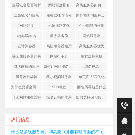
查看域名是否解析
网站百度排名
高防服务器如何防御
二级域名与目录
服务器托管流程
国外和国内服务器区别
网站链接
机房线路老化
企业邮箱的作用
arp欺骗攻击
服务器备份
网站服务器
云计算容器
高防服务器租用
高防服务器优势
裸金属服务器购买
网站打不开
便宜虚拟主机
域名解析的原理
如何让网站排名靠前
域名被墙
服务器被劫持
租小视频服务器
单页面 SEO优化
为什么要裸金属部署
SEO教程
面包屑导航是什么
什么网站服务器好
域名证书的作用
如何选择GPU服务器
售前
销售(莹)
热门信息
销售(智)
什么是多线服务器，和高防服务器有哪方面的不同