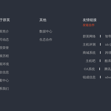
于群英
其他
友情链接
友链合作
英简介
数据中心
群英网络
智
司动态
生态合作
主机评测
id
质荣誉
商城系统
跨
展历程
主机吧
酷
英环境
OA系统
腾讯
款信息
锐成信息
sdw
案中心
系我们