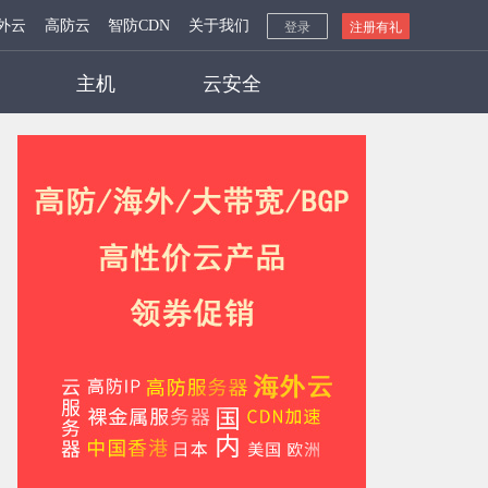
外云
高防云
智防CDN
关于我们
登录
注册有礼
主机
云安全