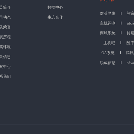
英简介
数据中心
群英网络
智
司动态
生态合作
主机评测
id
质荣誉
商城系统
跨
展历程
主机吧
酷
英环境
OA系统
腾讯
款信息
锐成信息
sdw
案中心
系我们