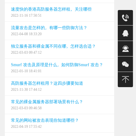
速度快的香港高防服务器怎样租，关注哪些
2022-11-16 17:50:51
售前
流量攻击是怎样的，有哪一些防御方法？
销售(莹)
2022-04-08 18:33:20
销售(平)
独立服务器和裸金属不同在哪，怎样选合适？
2022-03-03 09:47:12
销售(金)
Smurf 攻击及原理是什么，如何防御Smurf 攻击？
销售（明
2022-01-10 18:41:01
400-
高防服务器怎样租用？这四步骤要知道
2021-11-30 17:44:12
建站/无限
常见的裸金属服务器部署场景有什么？
售后
2022-03-03 09:46:58
24小时
常见的网站被攻击表现你知道哪些？
0668
2022-04-19 17:55:42