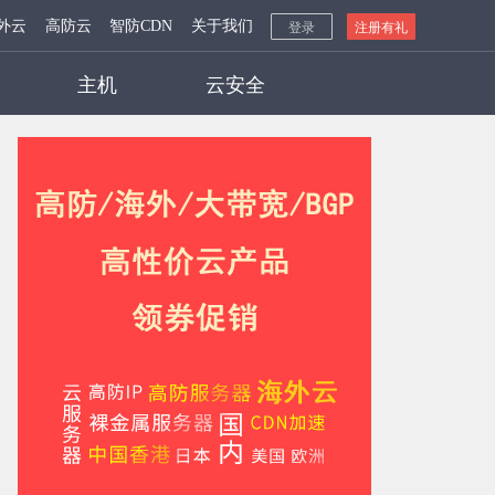
外云
高防云
智防CDN
关于我们
登录
注册有礼
主机
云安全