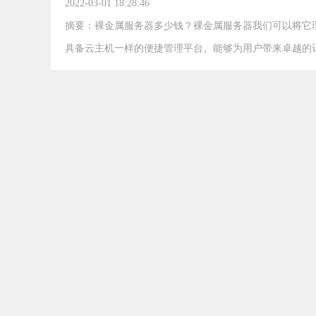
2022-03-01 18:28:46
摘要：裸金属服务器多少钱？裸金属服务器我们可以将它
具备云主机一样的便捷管理平台，能够为用户带来卓越的
物理隔离的特点。那么裸金属服务器看起那么厉害，是不