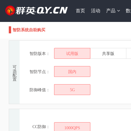
首页
活动
产品
数
智防系统自助购买
智防版本：
试用版
共享版
可
选
智防节点：
国内
配
置
防御峰值：
5G
CC防御：
1000QPS