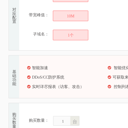
对
应
带宽峰值：
10M
配
置
子域名：
1个
智能加速
智能优
基
础
DDoS/CC防护系统
可获取来
功
能
实时详尽报表（访客、攻击）
控制列
购
买
购买数量：
台
数
量