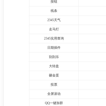
按钮
线条
2345天气
走马灯
2345实用查询
日期插件
刮刮乐
大转盘
砸金蛋
投票
全屏滚动
QQ一键加群