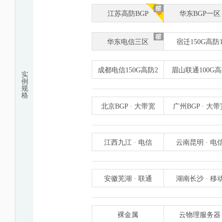
江苏高防BGP
华东BGP一区
华东电信三区
宿迁150G高防
成都电信150G高防2
眉山联通100G
实
例
规
格
北京BGP · 大带宽
广州BGP · 大带
江西九江 · 电信
云南昆明 · 电
安徽芜湖 · 联通
湖南长沙 · 移
裸金属
云物理服务器