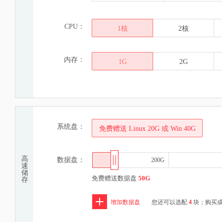
CPU：
1核
2核
内存：
1G
2G
系统盘：
免费赠送 Linux 20G 或 Win 40G
高
数据盘：
200G
200G
速
储
免费赠送数据盘
50G
存
增加数据盘
您还可以选配
4
块；购买