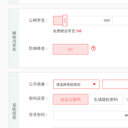
公网带宽：
30M
30M
免费赠送带宽
5M
网
络
与
安
防御峰值：
全
0G
公共镜像：
请选择系统类别
密码设置：
自定义密码
生成随机密码
系
统
信
登录密码：
息