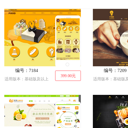
建筑、建材
拍卖、典当
服装
通讯、数码
能源、灯具
娱乐、休闲
鲜花
食品
礼品、
IT科技、软件
珠宝、首饰
编号：7184
编号：7209
399.00
元
适用版本：基础版及以上
适用版本：基础版
摄影、冲印
印刷、包装
纺织
票务