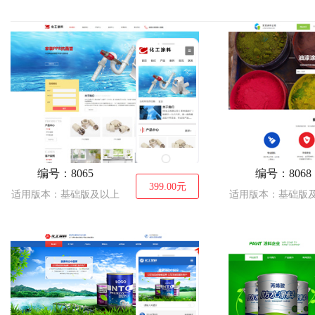
建筑、建材
拍卖、典当
服装
通讯、数码
能源、灯具
娱乐、休闲
鲜花
食品
礼品、
IT科技、软件
珠宝、首饰
编号：8065
编号：8068
399.00
元
适用版本：基础版及以上
适用版本：基础版
摄影、冲印
印刷、包装
纺织
票务