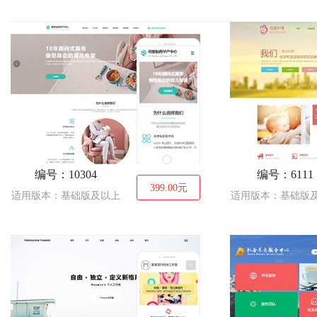
建筑、建材
拍卖、典当
服装
通讯、数码
能源、灯具
娱乐、休闲
鲜花
食品
礼品、
IT科技、软件
珠宝、首饰
编号：10304
编号：6111
399.00
元
适用版本：基础版及以上
适用版本：基础版
摄影、冲印
印刷、包装
纺织
票务