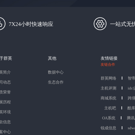
7X24小时快速响应
一站式无
于群英
其他
友情链接
友链合作
英简介
数据中心
群英网络
智
司动态
生态合作
主机评测
id
质荣誉
商城系统
跨
展历程
主机吧
酷
英环境
OA系统
腾讯
款信息
锐成信息
sdw
案中心