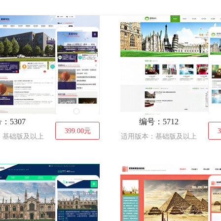
典当
美容、护肤
文教、书籍
酿造、酒类
电脑
文化
设计、装饰
教育、培训
休闲
环保
展览、展会
家居、日用百货
礼品、工艺品
眼镜
五金
酒店
机
宝、首饰
法律、律师
皮具
传媒、广电
：5307
编号：5712
399.00
元
3
：基础版及以上
适用版本：基础版及以上
房地产
橡胶、塑料制品
学校
安防
玩具
贸易、出口
钟表
婚礼、婚庆