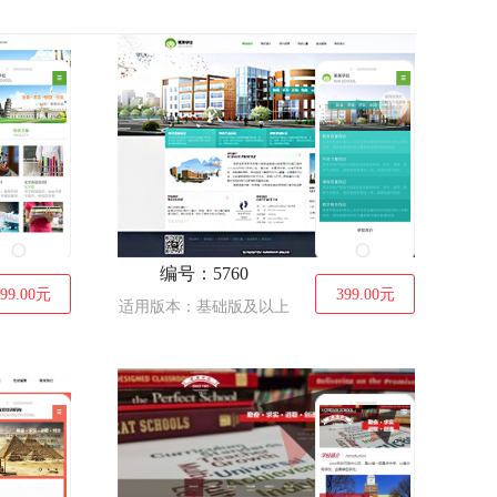
汽车服务
化工、涂料
家电
电子、电气
流行、时尚
金融、投资
械、工业制品
仪器、仪表
医疗、保健
办公用品
编号：5760
99.00
元
399.00
元
适用版本：基础版及以上
、监控器材
鞋帽
茶叶
网店
其他