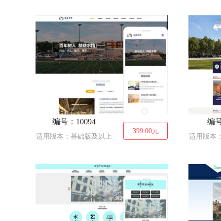
建筑、建材
拍卖、
服装
通讯、数码
能源、灯具
娱乐、
鲜花
食品
IT科技、软件
珠
编号：10094
编号
399.00
元
适用版本：基础版及以上
适用版本
摄影、冲印
印刷、包装
纺织
票务