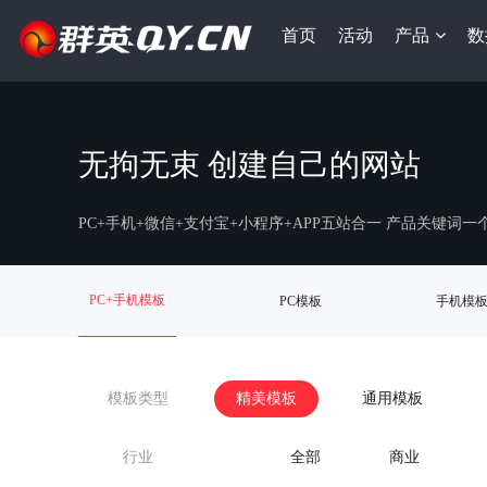
首页
活动
产品
数
无拘无束 创建自己的网站
PC+手机+微信+支付宝+小程序+APP五站合一 产品关键词
PC+手机模板
PC模板
手机模
模板类型
精美模板
通用模板
行业
全部
商业