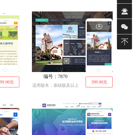
销售(平)
销售(强)
销售(冰)
400-
建站/无限
售后
编号：7870
24小时
99.00
元
399.00
元
适用版本：基础版及以上
0668
0668
0668