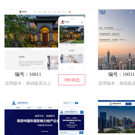
建筑、建材
拍卖、典当
服装
通讯、数码
能源、灯具
娱乐、休闲
鲜花
食品
礼品、
IT科技、软件
珠宝、首饰
编号：10011
编号：10031
399.00
元
适用版本：基础版及以上
适用版本：基础版
摄影、冲印
印刷、包装
纺织
票务